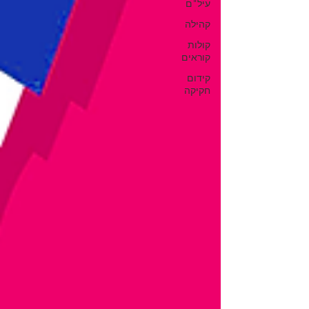
עיל"ם
קהילה
קולות
קוראים
קידום
חקיקה