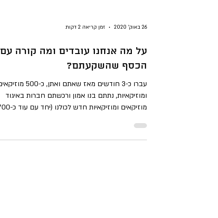
26 באוק׳ 2020
זמן קריאה 2 דקות
על מה אנחנו עובדים ומה קורה עם
הכסף שהשקעתם?
עברו כ-3 חודשים מאז שאתם ואתן, כ-500 מוזיק
ומוזיקאיות, נתתם בנו אמון ורכשתם חברות באיגוד
מוזיקאים ומוזיקאיות חדש לכולנו (יחד עם עו
תומכים ותומכות נוספים שתמכו בהקמת האיגוד מבלי
להצטרף כחברים עדיין), ואנו בטוחים שיש לכם הרבה
שאלות ושאתם רוצים לדעת מה קורה. על מנת לשמור
על שקיפות כפי שהתחייבנו, מעבר לעדכונים השוטפים
פה בפייסבוק ובניוזלטר שלנו (לא קיבלתם? דברו איתנ
בפרטי!), קבלו עדכון על הנעשה מאחורי הקלעים. מה
מעסיק אותנו? להקים איגוד יש מאין זה סיפור לא פשו