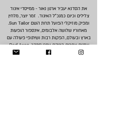
את הסדנא יעביר ארנון נאור - ממייסדי איגוד
צלילים וכיום כמנכ״ל האיגוד. זמר יוצר, מלחין
ומפיק מוזיקלי הפועל תחת השם Sun Tailor.
מאחוריו שלושה אלבומים, אינספור הופעות
בארץ ובעולם, הפקות רבות ושיתופי פעולה עם
אמנים אחרים ביניהם עמרי סמדר, Red Axes,
יעל דקלבאום, מיקה שדה ורבים נוספים.
לצד עשייתו האמנותית, הוא פועל שנים רבות
לקידום זכויות מוזיקאים בישראל, עם התמחות
בעולם התמלוגים, זכויות מבצעים והמבנה
הכלכלי של תעשיית המוזיקה.