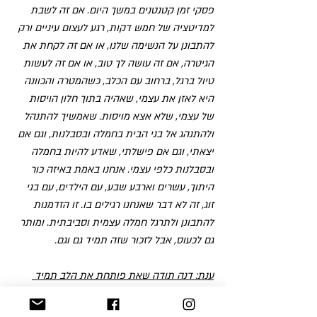
פסקי זמן קטנטנים במשך היום. אם זה לשבת 
למדיטציה של חמש דקות, רגע לעצום עיניים ורק 
להתבונן על הנשימה שלנו, או אם זה לקחת את 
הגיטרה, אם זה עושה לך טוב, או אם זה לעשות 
טיול ברגל, ברחוב עם הכלב, כשהמטרה והכוונה 
היא לאזן את עצמי, שאהיה בתוך חלון הויסות 
של עצמי, שלא אצא מויסות. שאמשיך להתנהל 
ולהתנהג אל בני הבית בחמלה ובסבלנות, וגם אם 
יצאתי, וגם אם פישלתי, שאדע להיות בחמלה 
ובסבלנות כלפי עצמי. אנחנו באמת באיזה כור 
היתוך, עשרים וארבע שבע, עם הילדים, עם בני 
זוג, זה לא דבר שאנחנו רגילים בו. זו הזדמנות 
להתבונן ולתרגל חמלה עצמית וסביבתית. ומותר 
גם לכעוס, אבל לזכור שזה תמיד גם וגם.
ענת: דנה תודה שאת פותחת את הלב תמיד 
תמיד, ואני מקווה שנצא מהר מהצד השני. 
דנה: אמן, אמן, אמן, אמן, אמן, ושניפגש בהופעה. 