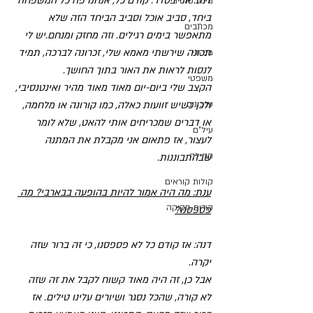
דנה: אני בסדר. קודם כל, אנחנו פה כל המשפחה 
מידע פנסיוני
ביחד, סביב אוכל וסביב הביחד הזה שלא 
מכתבים
מתאפשר בימים רגילים. וזה מחזק ומנחם.יש לי 
תכונה שירשתי מאמא שלי, זכרונה לברכה, תמיד 
מנהלי
לנסות לראות את האור בתוך החושך. 
משפטי
הקצב שלי ביום-יום מאוד מאוד מהיר ואינטנסיבי, 
עדכונים
ולכן כשיש זוועות כאלה, כמו קורונה או מלחמה, 
או דברים שמכריחים אותי להאט, שלא לומר 
עיל"ם
לעצור, אז פתאום אני מקבלת את המתנה 
קהילה
שבהתבוננות.
קולות קוראים
ענת: מה היה אמור להיות בהופעה בבארבי? מה 
קידום חקיקה
פספסנו?
דנה: אז קודם כל לא פספסנו, כי זה ברור שזה 
יקרה. 
אבל כן, זה היה מאוד קשוח לקבל את זה שזה 
לא קורה, שהכל נסגר ושיורים עלינו טילים. אז 