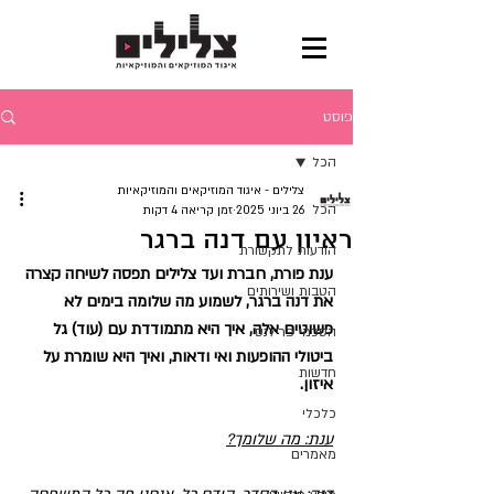
פוסט
הכל
צלילים - איגוד המוזיקאים והמוזיקאיות
הכל
26 ביוני 2025
זמן קריאה 4 דקות
ראיון עם דנה ברגר
הודעות לתקשורת
ענת פורת, חברת ועד צלילים תפסה לשיחה קצרה 
הטבות ושירותים
את דנה ברגר, לשמוע מה שלומה בימים לא 
פשוטים אלה, איך היא מתמודדת עם (עוד) גל 
הסכמי פרילנס
ביטולי ההופעות ואי ודאות, ואיך היא שומרת על 
חדשות
איזון.
כלכלי
ענת: מה שלומך?
מאמרים