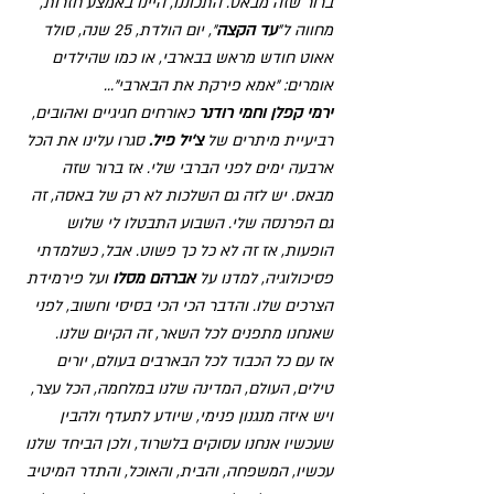
ברור שזה מבאס. התכוננו, היינו באמצע חזרות, 
מחווה ל״
עד הקצה
״, יום הולדת, 25 שנה, סולד 
אאוט חודש מראש בבארבי, או כמו שהילדים 
אומרים: ״אמא פירקת את הבארבי״…
ירמי קפלן וחמי רודנר
 כאורחים חגיגיים ואהובים, 
רביעיית מיתרים של 
צ‘יל פיל.
 סגרו עלינו את הכל 
ארבעה ימים לפני הברבי שלי. אז ברור שזה 
מבאס. יש לזה גם השלכות לא רק של באסה, זה 
גם הפרנסה שלי. השבוע התבטלו לי שלוש 
הופעות, אז זה לא כל כך פשוט. אבל, כשלמדתי 
פסיכולוגיה, למדנו על 
אברהם מסלו
 ועל פירמידת 
הצרכים שלו. והדבר הכי הכי בסיסי וחשוב, לפני 
שאנחנו מתפנים לכל השאר, זה הקיום שלנו.
אז עם כל הכבוד לכל הבארבים בעולם, יורים 
טילים, העולם, המדינה שלנו במלחמה, הכל עצר, 
ויש איזה מנגנון פנימי, שיודע לתעדף ולהבין 
שעכשיו אנחנו עסוקים בלשרוד, ולכן הביחד שלנו 
עכשיו, המשפחה, והבית, והאוכל, והתדר המיטיב 