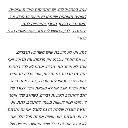
ענת: במקביל לזה, יש התגייסות מיידית וציפייה 
לאומית מאומנים שינחמו ויצאו עם הגיטרה. איך 
מאזנים בין הרצון, הצורך והציפייה לתת 
ולהתנדב, לבין החשש לפרנסה, ועם האופק הלא 
ברור?
דנה: אני לא חושבת שיש קשר בין הדברים.
יש את הפחד שכרגע אין פרנסה, וזה מדאיג, ואף 
אחד לא אומר מתי תהיה. אנחנו לא לבד בתחום 
הזה. גם תרבות, גם תיירות, ועוד הרבה תחומים 
שאנשים כרגע אין להם עבודה, וזה באמת נורא 
נורא קשוח. אבל אני לא מוצאת קשר לצורך של 
הלב להתנדב ולעשות דברים. כשהלב שלי אומר 
לי, קומי וצאי לעשות משהו, להתנדב, לתת, אני 
יודעת וזוכרת שלתת זה גם לקבל, אני גם נתרמת 
כשאני תורמת, ואני עושה את זה מכל הלב. אני 
לא עושה את זה בגלל שיש איזושהי ציפייה של 