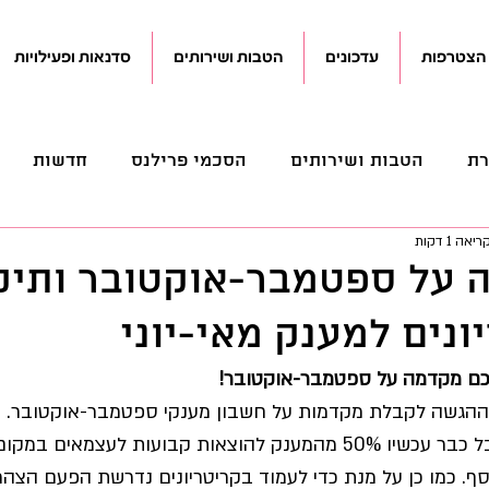
הצטרפות
עדכונים
הטבות ושירותים
סדנאות ופעילויות
רת
הטבות ושירותים
הסכמי פרילנס
חדשות
אה 1 דקות
פנסיוני
מכתבים
מנהלי
משפטי
עדכונים
על ספטמבר-אוקטובר ותיקו
ונים למענק מאי-יוני
קוראים
קידום חקיקה
ם מקדמה על ספטמבר-אוקטובר!
הגשה לקבלת מקדמות על חשבון מענקי ספטמבר-אוקטובר. מי
יכול לקבל כבר עכשיו 50% מהמענק להוצאות קבועות לעצמאים ב
ף. כמו כן על מנת כדי לעמוד בקריטריונים נדרשת הפעם הצהרה