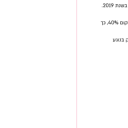
גם מענקי מאי-יוני 2020 מחושבים עכשיו מחדש לפי ירידה של 25% במקום 40%, כך 
בנוגע 