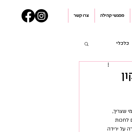
מפגשי קהילה
צרו קשר
כלכלי
עיל"ם
ן
 שצריך, 
מקום לחכות 
 על ירידה 