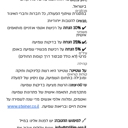
מידע פנסיוני
בישראל.
מכתבים
במסגרת שיתוף הפעולה, כל חברות וחברי האיגוד 
זכאים להטבות ייחודיות:
מנהלי
✔️ 
10% הנחה
 על רכישת אטמי אוזניים מותאמים 
משפטי
אישית
✔️ 
25% הנחה
 על בדיקות שמיעה
עדכונים
✔️ 
5% הנחה
 על רכישת מכשירי שמיעה באופן 
עיל"ם
פרטי (לא כולל סבסוד דרך קופות החולים)
קהילה
על שטיינר: 
שטיינר היא רשת קליניקות ותיקה 
קולות קוראים
ומובילה בתחום השמיעה, עם ניסיון של למעלה 
מ־60 שנה. הרשת מציעה בדיקות שמיעה 
קידום חקיקה
מתקדמות, התאמה אישית של פתרונות שמיעה 
ואטמים, ומלווה אלפי אנשים מדי שנה לשמירה על 
איכות חיים ובריאות שמיעה.  
www.steiner.co.il
🔗 
למימוש ההטבה: 
יש לפנות אלינו במייל 
info@tzlilim.org.il
, וצוות צלילים יעביר את 