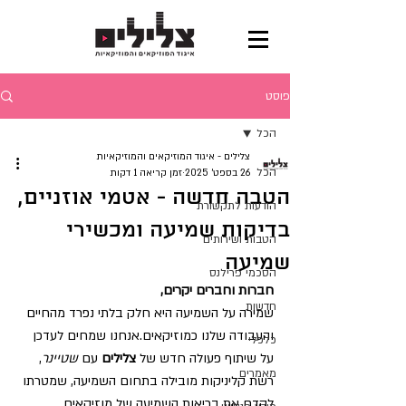
פוסט
הכל
צלילים - איגוד המוזיקאים והמוזיקאיות
הכל
26 בספט׳ 2025
זמן קריאה 1 דקות
הטבה חדשה - אטמי אוזניים,
הודעות לתקשורת
בדיקות שמיעה ומכשירי
הטבות ושירותים
שמיעה
הסכמי פרילנס
חברות וחברים יקרים,
חדשות
שמירה על השמיעה היא חלק בלתי נפרד מהחיים 
והעבודה שלנו כמוזיקאים.אנחנו שמחים לעדכן 
כלכלי
על שיתוף פעולה חדש של 
צלילים
 עם 
שטיינר
, 
מאמרים
רשת קליניקות מובילה בתחום השמיעה, שמטרתו 
לקדם את בריאות השמיעה של מוזיקאים 