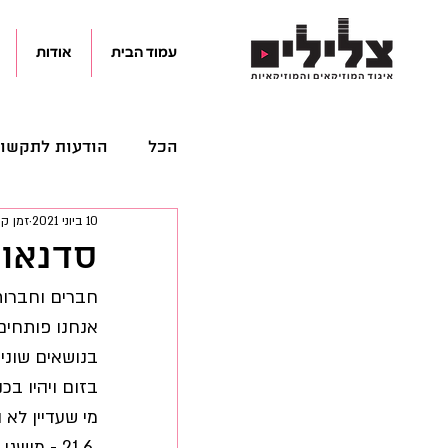
עמוד הבית
אודות
הכל
הודעות לתקשו
10 ביוני 2021
זמן קריאה
מאמרים
מידע 
סדנאות
חברים וחברות 
קהילה
קולות 
אנחנו פותחים
בנושאים שונים
בזום ויהיו ב
מי שעדיין לא 
 21.6 - מושגי יסוד להתנהלות כלכלית, עם רו"ח תמיר שפירא