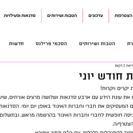
הצטרפות
עדכונים
הטבות ושירותים
סדנאות ופעילויות
רת
הטבות ושירותים
הסכמי פרילנס
חדשות
 1 דקות
פנסיוני
מכתבים
מנהלי
משפטי
עדכונים
 חודש יוני
יקרים ויקרות!
קוראים
קידום חקיקה
 את עונת הידע עם ארבע סדנאות ושלושה מרצים אורחים, שיע
 המעסיקים את חברי וחברות האיגוד באופן יום יומי. הסדנאות 
כניסה חופשית לחברי וחברות האיגוד בהרשמה מראש, ובתשלום 
הצטרף/ה.