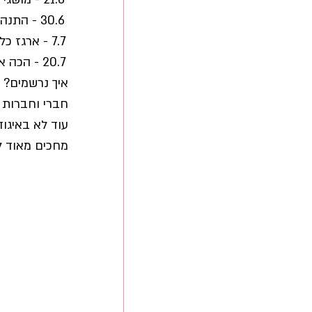
 30.6 - התנהלות בימי הקורונה, עם רו"ח תמיר שפירא
 7.7 - ארגז כלים - חכם לפני מעשה, עם עו"ד יעל דויד 
 20.7 - הכה את המומחה, עם עו"ד ניצן שמואלי
איך נרשמים? 
חברי וחברות א
עוד לא באיגוד?
מחכים מאוד ל