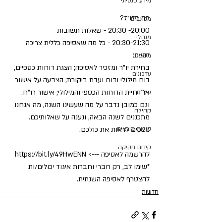
מידע פנסיוני
מה בלו״ז?
מכתבים
20:00- 20:30 - שאלות תשובות
מנהלי
20:30-21:30 - כל מה שאסיפה כללית צריכה 
להיות:
משפטי
בחירת יו"ר ומזכיר לאסיפה; הצגת דוחות כספיים, 
עדכונים
דוח מילולי ודוח ועדת ביקורת; הצבעה על אישור 
או דחיית הדוחות הכספי והמילולי; אישור רו"ח.
עיל"ם
וגם כמובן נדבר על מה שעשינו השנה, מה אנחנו 
קהילה
מתכננים לשנה הבאה, ונענה על שאלותיכם.
קולות קוראים
מצפים לראות את כולכם.
קידום חקיקה
להרשמה לאסיפה ---> 
https://bit.ly/49HwENN
*שימו לב, רק חברי וחברות איגוד יכולים/ות 
להצטרף לאסיפה השנתית.
חדשות