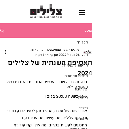
פוסט
הכל
צלילים - איגוד המוזיקאים והמוזיקאיות
הכל
24 באפר׳ 2024
זמן קריאה 1 דקות
האסיפה השנתית של צלילים
הודעות לתקשורת
2024
הטבות ושירותים
הנה זה קורה שוב - אסיפת החברות והחברים של 
הסכמי פרילנס
צלילים!
16.5 בשעה 20:00 בזום!
חדשות
כלכלי
אחרי שנה של עשיה, הגיע הזמן לספר לכם, חברי 
וחברות צלילים, מה עשינו, מה אנחנו עוד 
מאמרים
מתכננים לעשות בקרוב ומה אולי יקח עוד זמן.