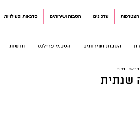
הצטרפות
עדכונים
הטבות ושירותים
סדנאות ופעילויות
רת
הטבות ושירותים
הסכמי פרילנס
חדשות
ריאה 1 דקות
פנסיוני
מכתבים
מנהלי
משפטי
עדכונים
 שנתית
קוראים
קידום חקיקה